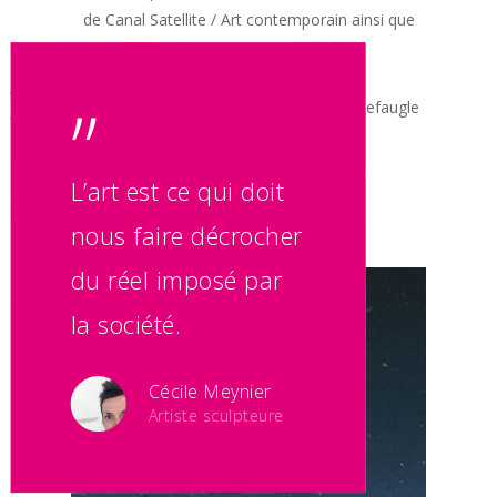
de Canal Satellite / Art contemporain ainsi que
dans la Caravane…
”
Crédits photographiques : ©NicolasWaltefaugle
L’art est ce qui doit
nous faire décrocher
du réel imposé par
la société.
Cécile Meynier
Artiste sculpteure