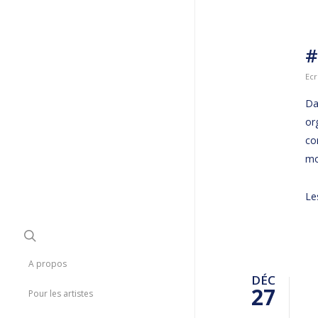
#
Ecr
Da
or
co
mo
Le
A propos
DÉC
27
Pour les artistes