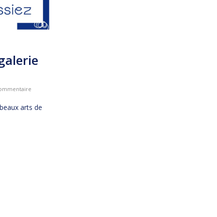
galerie
ommentaire
beaux arts de
.