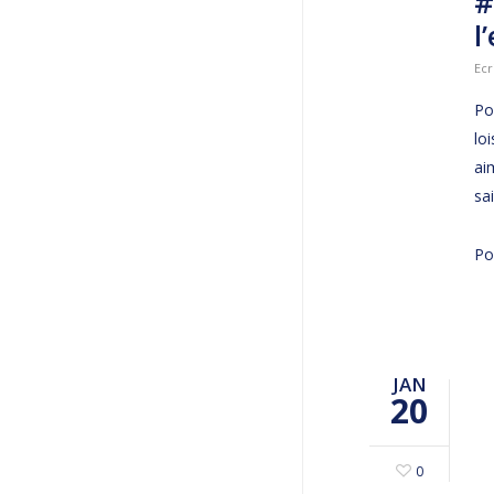
#
l
Ecr
Po
loi
ai
sa
Po
JAN
20
0