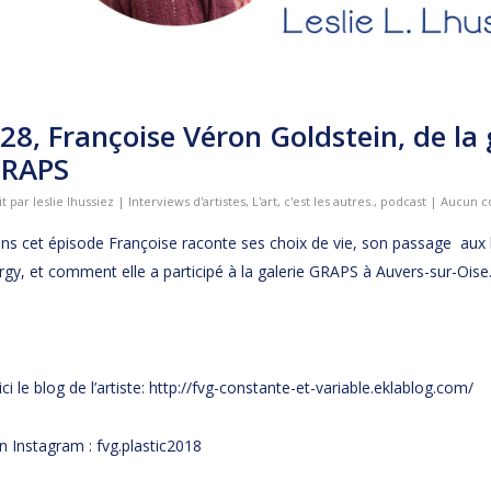
28, Françoise Véron Goldstein, de la 
RAPS
it par
leslie lhussiez
|
Interviews d'artistes
,
L'art, c'est les autres.
,
podcast
|
Aucun c
ns cet épisode Françoise raconte ses choix de vie, son passage aux 
rgy, et comment elle a participé à la galerie GRAPS à Auvers-sur-Oise
ci le blog de l’artiste:
http://fvg-constante-et-
variable.eklablog.com/
n Instagram : fvg.plastic2018