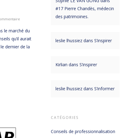
Sophie LE VAN GONG
dans
#17 Pierre Chandès, médecin
des patrimoines.
ommentaire
ans le marché du
seils qu’il aurait
leslie lhussiez
dans
S’inspirer
le dernier de la
Kirlian
dans
S’inspirer
leslie lhussiez
dans
S’informer
CATÉGORIES
Conseils de professionnalisation