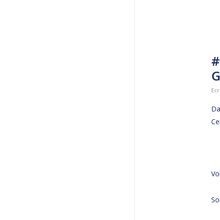
#
G
Ecr
Da
Ce
Voi
So