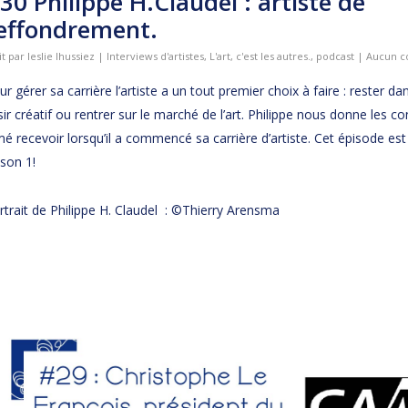
30 Philippe H.Claudel : artiste de
’effondrement.
it par
leslie lhussiez
|
Interviews d'artistes
,
L'art, c'est les autres.
,
podcast
|
Aucun c
ur gérer sa carrière l’artiste a un tout premier choix à faire : rester d
sir créatif ou rentrer sur le marché de l’art. Philippe nous donne les con
mé recevoir lorsqu’il a commencé sa carrière d’artiste. Cet épisode est 
ison 1!
rtrait de Philippe H. Claudel : ©Thierry Arensma