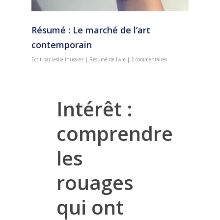
Résumé : Le marché de l’art
contemporain
Ecrit par
leslie lhussiez
|
Résumé de livre
|
2 commentaires
Intérêt :
comprendre
les
rouages
qui ont